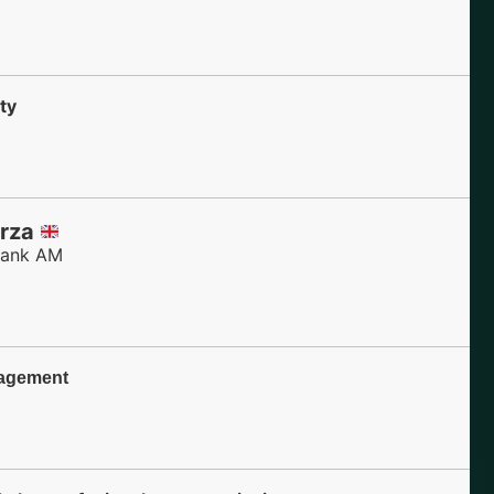
ty
erza
aBank AM
agement