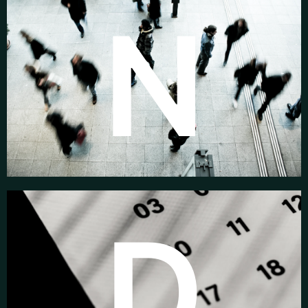
N
Investor
MIND es una plataforma de visibilidad y negocio
dirigida a los principales players del Asset y Wealth
Management nacional e internacional.
D
Networking
Evento B2B conectando a toda la cadena de valor del
sector: gestores de activos nacionales e
internacionales, selectores de fondos, banqueros
privados, asesores financieros, fintech, despachos,