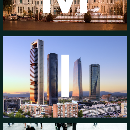
I
Madrid
La capital se consolida como HUB financiero del sur
de Europa. MIND se instala en el Palacio de Cibeles en
su cuarta edición: más de 2.000 m2 de exposición y 2
anfiteatros cubiertos.