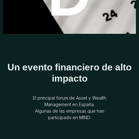
consultoras, aseguradoras…
Day
Un evento financiero de alto
4 de noviembre de 2026. 09:30 El evento se
impacto
desarrolla en una única jornada y se tratarán las
tendencias del sector: geopolítica, IA, mercados
emergentes, private equity, bienes raíces...
El principal forum de Asset y Wealth
Management en España.
Algunas de las empresas que han
participado en MIND: