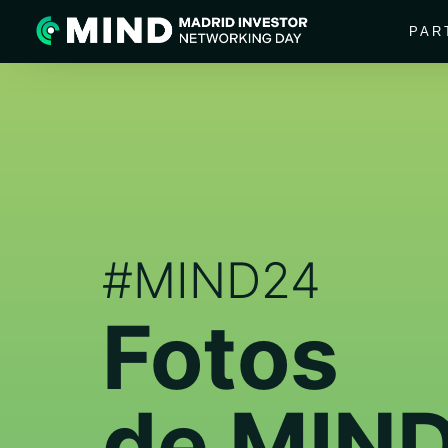
PAR
#MIND24
Fotos
de MIN